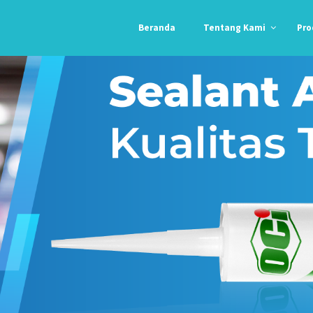
Beranda
Tentang Kami
Pro
Orgasil O-103
E-104
N-192
N-193
Acryfil 788