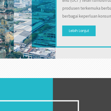
Bhd (OCI
) telah tumbuh d
produsen terkemuka berba
berbagai keperluan konsum
Lebih Lanjut