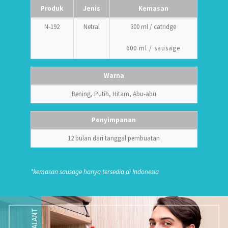
Produk
Jenis
Kemasan
N-192
Netral
300 ml / catridge
600 ml / sausage
Warna
Bening, Putih, Hitam, Abu-abu
Penyimpanan
12 bulan dari tanggal pembuatan
*kemasan sausage hanya tersedia di Indonesia