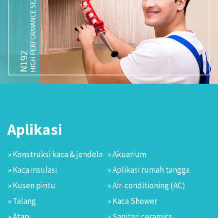
Aplikasi
» Konstruksi kaca & jendela
» Akuarium
» Kaca insulasi
» Aplikasi rumah tangga
» Kusen pintu
» Air-conditioning (AC)
» Talang
» Kaca Shower
» Atap
» Sanitari ceramics