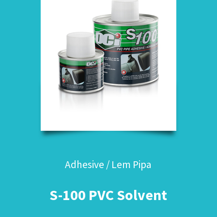
Adhesive / Lem Pipa
S-100 PVC Solvent