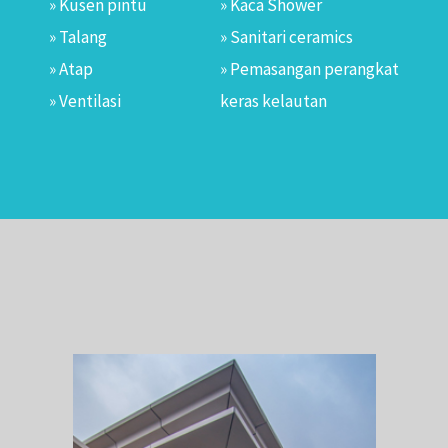
» Kusen pintu
» Kaca Shower
» Talang
» Sanitari ceramics
» Atap
» Pemasangan perangkat
» Ventilasi
keras kelautan