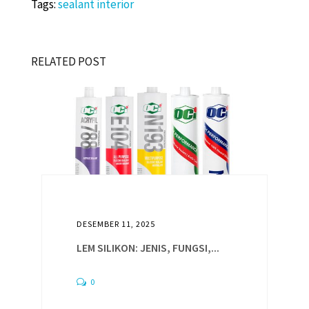
Tags:
o
sealant interior
er
l
sA
o
p
k
p
RELATED POST
DESEMBER 11, 2025
LEM SILIKON: JENIS, FUNGSI,...
0