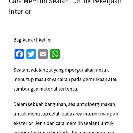
Cara Memilih Sealant untuk Pekerjaan
Interior
Bagikan artikel ini:
Fa
T
E
W
ce
wi
m
h
Sealant adalah zat yang dipergunakan untuk
b
tt
ai
at
menutup masuknya cairan pada permukaan atau
o
er
l
sA
sambungan material tertentu.
o
p
k
p
Dalam sebuah bangunan, sealant dipergunakan
untuk menutup celah pada area interior maupun
eksterior. Jenis dan cara memilih sealant untuk
interior tentunya berbeda dengan penggunaan