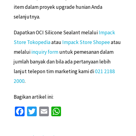
item dalam proyek upgrade hunian Anda
selanjutnya.
Dapatkan OCI Silicone Sealant melalui
Impack
Store Tokopedia
atau
Impack Store Shopee
atau
melalui
inquiry form
untuk pemesanan dalam
jumlah banyak
dan bila ada pertanyaan lebih
lanjut telepon tim marketing kami di
021 2188
2000
.
Bagikan artikel ini:
Fa
T
E
W
ce
wi
m
h
b
tt
ai
at