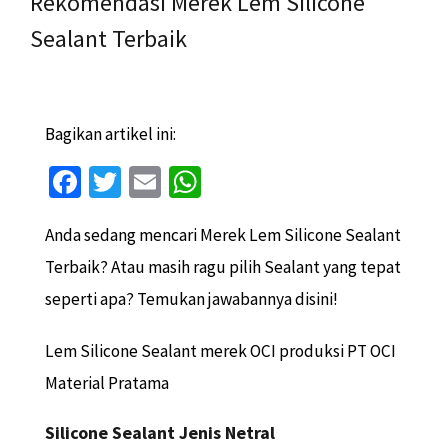
Rekomendasi Merek Lem Silicone
Sealant Terbaik
Bagikan artikel ini:
Fa
T
E
W
ce
wi
m
h
Anda sedang mencari Merek Lem Silicone Sealant
b
tt
ai
at
Terbaik? Atau masih ragu pilih Sealant yang tepat
o
er
l
sA
seperti apa? Temukan jawabannya disini!
o
p
k
p
Lem Silicone Sealant merek OCI produksi PT OCI
Material Pratama
Silicone Sealant Jenis Netral