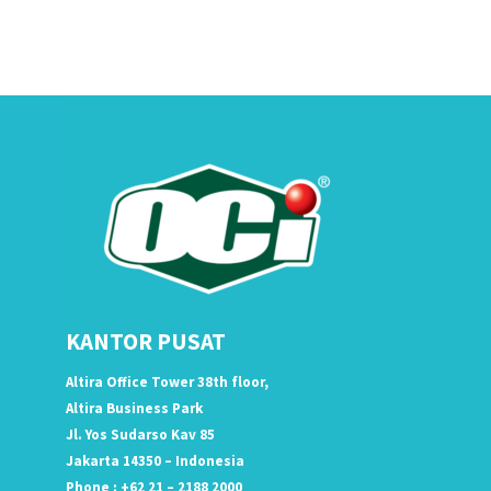
KANTOR PUSAT
Altira Office Tower 38th floor,
Altira Business Park
Jl. Yos Sudarso Kav 85
Jakarta 14350 – Indonesia
Phone : +62 21 – 2188 2000