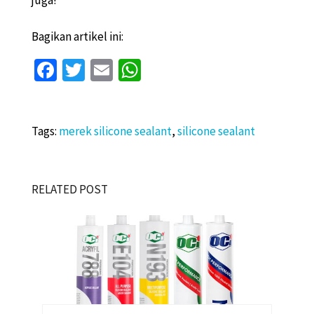
Bagikan artikel ini:
Fa
T
E
W
ce
wi
m
h
b
tt
ai
at
Tags:
o
merek silicone sealant
er
l
sA
,
silicone sealant
o
p
k
p
RELATED POST