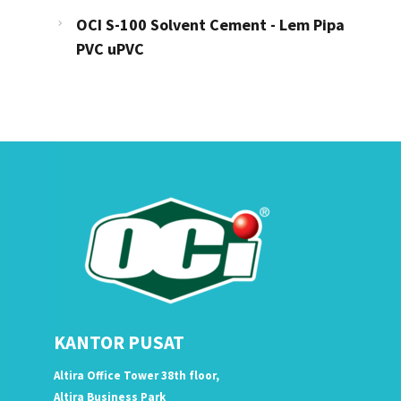
OCI S-100 Solvent Cement - Lem Pipa
PVC uPVC
KANTOR PUSAT
Altira Office Tower 38th floor,
Altira Business Park