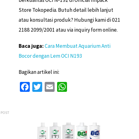
Store Tokopedia. Butuh detail lebih lanjut
atau konsultasi produk? Hubungi kami di 021
2188 2099/2001 atau via inquiry form online.
Baca juga:
Cara Membuat Aquarium Anti
Bocor dengan Lem OCI N193
Bagikan artikel ini:
Fa
T
E
W
ce
wi
m
h
b
tt
ai
at
 POST
o
er
l
sA
o
p
k
p