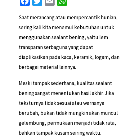
Fa
T
E
W
ce
wi
m
h
Saat merancang atau mempercantik hunian,
b
tt
ai
at
sering kali kita menemui kebutuhan untuk
o
er
l
sA
menggunakan sealant bening, yaitu lem
o
p
transparan serbaguna yang dapat
k
p
diaplikasikan pada kaca, keramik, logam, dan
berbagai material lainnya.
Meski tampak sederhana, kualitas sealant
bening sangat menentukan hasil akhir. Jika
teksturnya tidak sesuai atau warnanya
berubah, bukan tidak mungkin akan muncul
gelembung, permukaan menjadi tidak rata,
bahkan tampak kusam seiring waktu.