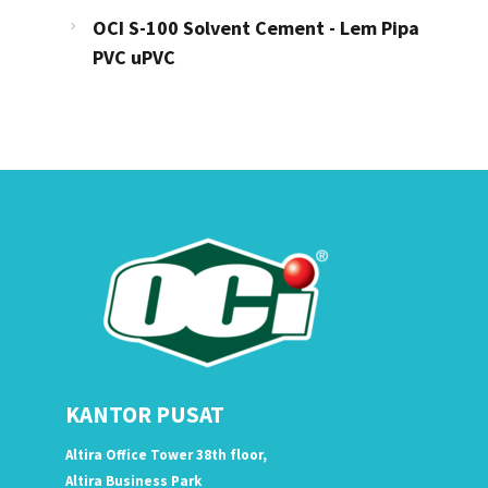
OCI S-100 Solvent Cement - Lem Pipa
PVC uPVC
KANTOR PUSAT
Altira Office Tower 38th floor,
Altira Business Park