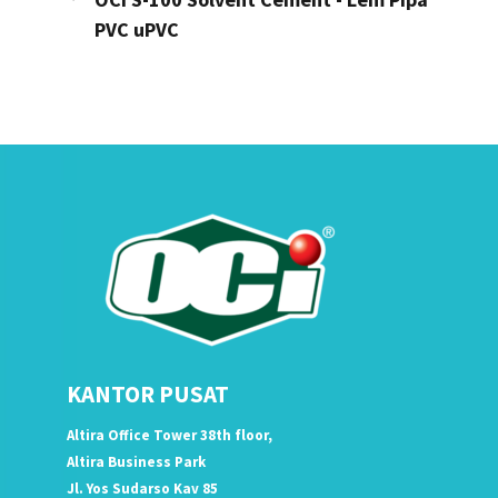
PVC uPVC
KANTOR PUSAT
Altira Office Tower 38th floor,
Altira Business Park
Jl. Yos Sudarso Kav 85