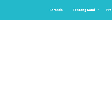
Beranda
Tentang Kami
Pro
Orgasil O-103
E-104
N-192
N-193
Acryfil 788