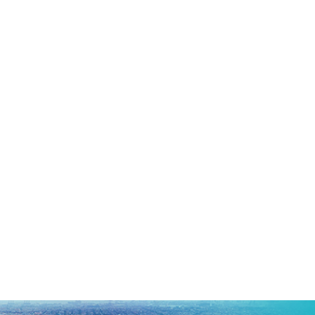
ARTIKEL
CARA MENGGUNAKAN LEM SEALANT YANG BAIK DAN
Kebocoran merupakan salah satu masalah yang paling dihindari
satunya karena adanya celah antar dinding atau antara atap d
kali. Untuk…
CONTINUE READING...