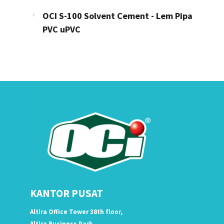
OCI S-100 Solvent Cement - Lem Pipa
PVC uPVC
KANTOR PUSAT
Altira Office Tower 38th floor,
Altira Business Park