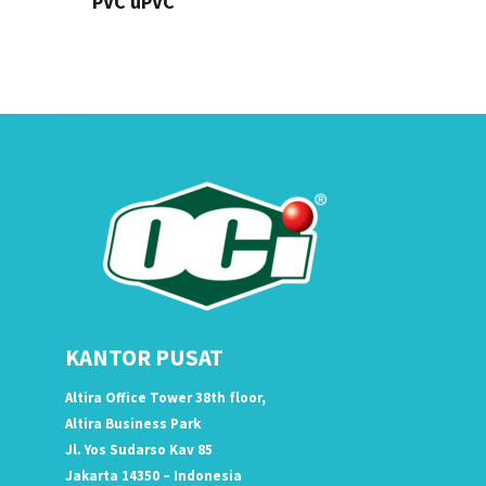
PVC uPVC
KANTOR PUSAT
Altira Office Tower 38th floor,
Altira Business Park
Jl. Yos Sudarso Kav 85
Jakarta 14350 – Indonesia