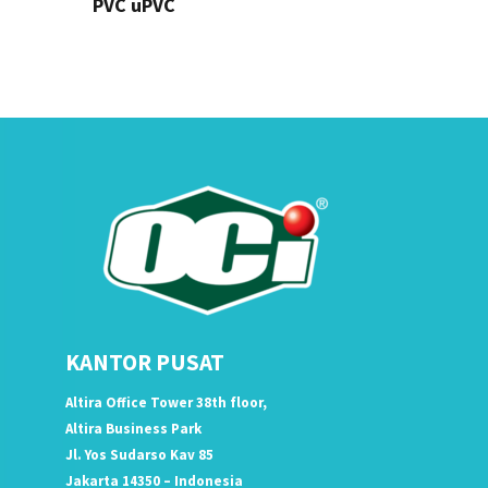
PVC uPVC
KANTOR PUSAT
Altira Office Tower 38th floor,
Altira Business Park
Jl. Yos Sudarso Kav 85
Jakarta 14350 – Indonesia